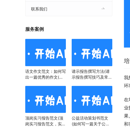
联系我们
服务案例
培
语文作文范文：如何写
请示报告撰写方法(请
出一篇优秀的作文(语
示报告撰写技巧及常见
我
文作文范文：掌握技
问题)
环
巧，提升写作水平)
在
业
果
顶岗实习报告范文(顶
公益活动策划书范文
和
岗实习报告范文，实习
(如何写一篇关于公益
经历与心得)
活动策划书)