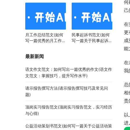
何
己
在
更
月工作总结范文(如何
民事起诉书范文(如何
成
写一篇优秀的月工作总
写一篇关于民事起诉书
结)
范文的文章)
能
最新新闻
在
语文作文范文：如何写出一篇优秀的作文(语文作
我
文范文：掌握技巧，提升写作水平)
总
请示报告撰写方法(请示报告撰写技巧及常见问
相
题)
贵
顶岗实习报告范文(顶岗实习报告范文，实习经历
与心得)
以
进
公益活动策划书范文(如何写一篇关于公益活动策