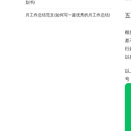
划书)
五
月工作总结范文(如何写一篇优秀的月工作总结)
根
差
行
以
以
号