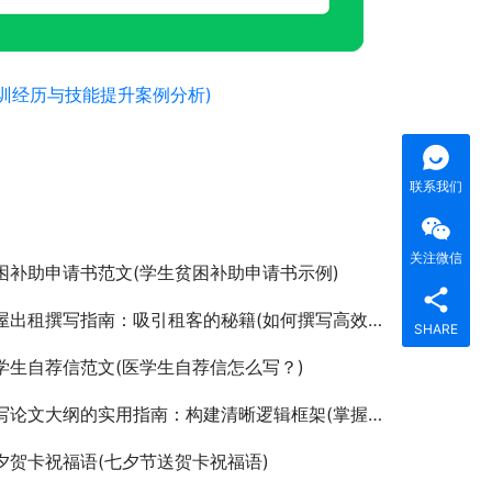
训经历与技能提升案例分析)
联系我们
关注微信
困补助申请书范文(学生贫困补助申请书示例)
出租撰写指南：吸引租客的秘籍(如何撰写高效吸引人的房屋出租广告文案)
SHARE
学生自荐信范文(医学生自荐信怎么写？)
论文大纲的实用指南：构建清晰逻辑框架(掌握论文写作基础：如何有效规划论文大纲)
夕贺卡祝福语(七夕节送贺卡祝福语)