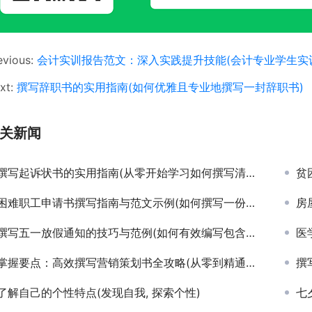
evious:
会计实训报告范文：深入实践提升技能(会计专业学生实
xt:
撰写辞职书的实用指南(如何优雅且专业地撰写一封辞职书)
关新闻
撰写起诉状书的实用指南(从零开始学习如何撰写清晰有力的起诉状书)
贫
困难职工申请书撰写指南与范文示例(如何撰写一份有效的困难职工援助申请书)
房屋
撰写五一放假通知的技巧与范例(如何有效编写包含所有细节的五一劳动节放假安排通知)
医
掌握要点：高效撰写营销策划书全攻略(从零到精通：撰写吸引客户的营销策划书步骤与技巧)
撰写
了解自己的个性特点(发现自我, 探索个性)
七