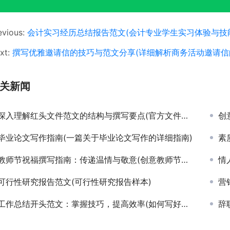
evious:
会计实习经历总结报告范文(会计专业学生实习体验与技
xt:
撰写优雅邀请信的技巧与范文分享(详细解析商务活动邀请信
关新闻
深入理解红头文件范文的结构与撰写要点(官方文件撰写技巧：红头文件范文解析与实例应用)
创
毕业论文写作指南(一篇关于毕业论文写作的详细指南)
素
教师节祝福撰写指南：传递温情与敬意(创意教师节祝福语撰写技巧与范例)
情
可行性研究报告范文(可行性研究报告样本)
营销
工作总结开头范文：掌握技巧，提高效率(如何写好工作总结开头：实用技巧和案例分析)
辞