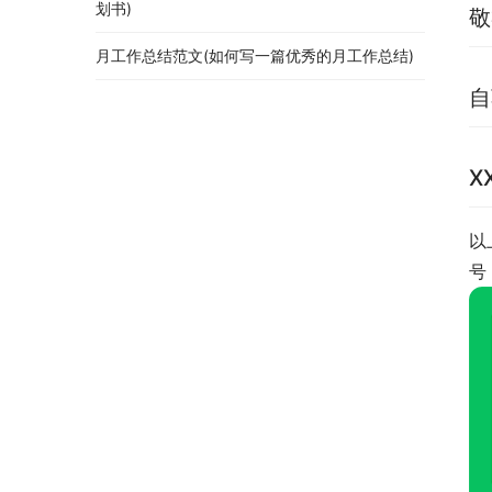
划书)
敬
月工作总结范文(如何写一篇优秀的月工作总结)
自
X
以
号