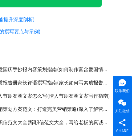
能提升深度剖析)
的撰写要点与示例)
意国庆手抄报内容策划指南(如何制作富含爱国情感的国庆手抄报)
质报告册家长评语撰写指南(家长如何写素质报告册的评语)
联系我们
人节朋友圈文案怎么写(情人节朋友圈文案写作指南)
策划方案范文：打造完美营销策略(深入了解营销策划方案：成功企业的秘密武器)
关注微信
职信范文大全(辞职信范文大全，写给老板的真诚告别)
SHARE