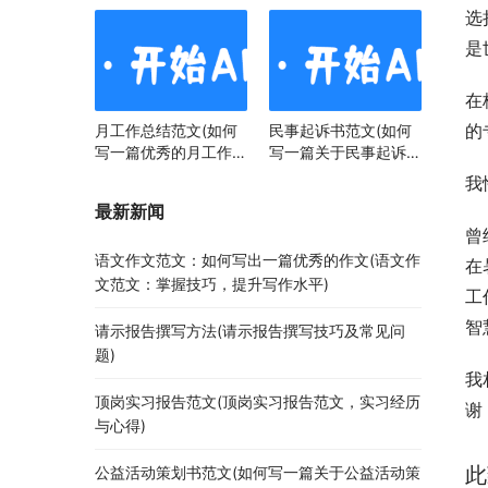
选
是
在
的
月工作总结范文(如何
民事起诉书范文(如何
写一篇优秀的月工作总
写一篇关于民事起诉书
结)
范文的文章)
我
最新新闻
曾
语文作文范文：如何写出一篇优秀的作文(语文作
在
文范文：掌握技巧，提升写作水平)
工
智
请示报告撰写方法(请示报告撰写技巧及常见问
题)
我
顶岗实习报告范文(顶岗实习报告范文，实习经历
谢
与心得)
此
公益活动策划书范文(如何写一篇关于公益活动策