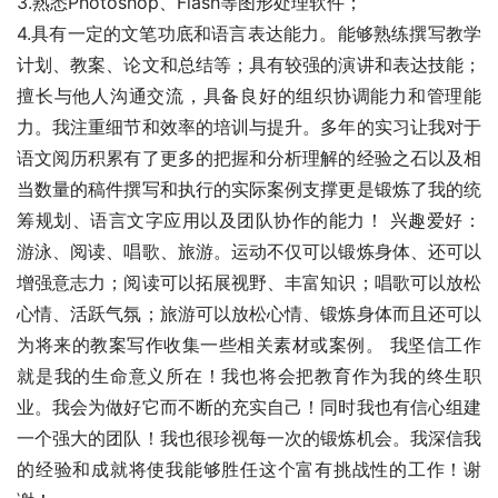
3.熟悉Photoshop、Flash等图形处理软件；
4.具有一定的文笔功底和语言表达能力。能够熟练撰写教学
计划、教案、论文和总结等；具有较强的演讲和表达技能；
擅长与他人沟通交流，具备良好的组织协调能力和管理能
力。我注重细节和效率的培训与提升。多年的实习让我对于
语文阅历积累有了更多的把握和分析理解的经验之石以及相
当数量的稿件撰写和执行的实际案例支撑更是锻炼了我的统
筹规划、语言文字应用以及团队协作的能力！ 兴趣爱好：
游泳、阅读、唱歌、旅游。运动不仅可以锻炼身体、还可以
增强意志力；阅读可以拓展视野、丰富知识；唱歌可以放松
心情、活跃气氛；旅游可以放松心情、锻炼身体而且还可以
为将来的教案写作收集一些相关素材或案例。 我坚信工作
就是我的生命意义所在！我也将会把教育作为我的终生职
业。我会为做好它而不断的充实自己！同时我也有信心组建
一个强大的团队！我也很珍视每一次的锻炼机会。我深信我
的经验和成就将使我能够胜任这个富有挑战性的工作！谢