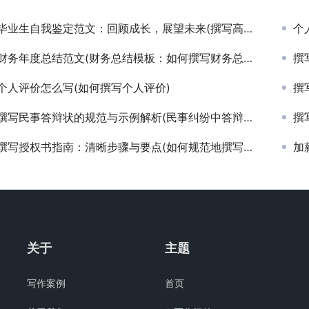
毕业生自我鉴定范文：回顾成长，展望未来(撰写高质量毕业生自我鉴定报告的实用技巧与示例)
个人
财务年度总结范文(财务总结模板：如何撰写财务总结报告)
撰写
个人评价怎么写(如何撰写个人评价)
撰写
撰写民事答辩状的规范与示例解析(民事纠纷中答辩状的撰写技巧与范文参考)
撰写
撰写授权书指南：清晰步骤与要点(如何规范地撰写一份有效的法律授权书)
加
关于
主题
写作案例
首页