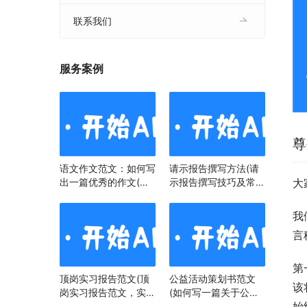
联系我们
服务案例
尊
语文作文范文：如何写
请示报告撰写方法(请
出一篇优秀的作文(语
示报告撰写技巧及常见
大
文作文范文：掌握技
问题)
巧，提升写作水平)
我
言
第
顶岗实习报告范文(顶
公益活动策划书范文
该
岗实习报告范文，实习
(如何写一篇关于公益
始
经历与心得)
活动策划书)