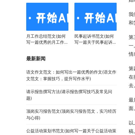
我
和
月工作总结范文(如何
民事起诉书范文(如何
第
写一篇优秀的月工作总
写一篇关于民事起诉书
一
结)
范文的文章)
情
最新新闻
第
语文作文范文：如何写出一篇优秀的作文(语文作
在
文范文：掌握技巧，提升写作水平)
去
请示报告撰写方法(请示报告撰写技巧及常见问
题)
最
面
顶岗实习报告范文(顶岗实习报告范文，实习经历
与心得)
以
公益活动策划书范文(如何写一篇关于公益活动策
稿