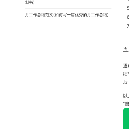
划书)
月工作总结范文(如何写一篇优秀的月工作总结)
五
通
细
后
以
“