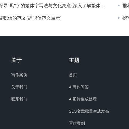
探寻“凤”字的繁体字写法与文化寓意(深入了解繁体‘鳳’字的书法美学与历史渊源)
推
辞职信的范文(辞职信范文展示)
撰
关于
主题
写作案例
首页
关于我们
AI写作问答
联系我们
AI图片生成处理
SEO文章批量生成发布
写作案例