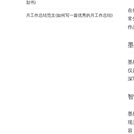
划书)
在
月工作总结范文(如何写一篇优秀的月工作总结)
常
作
墨
墨
仅
深
智
墨
现
容