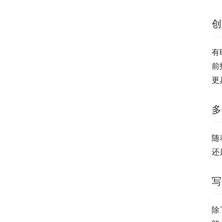
创
有
前
更
多
随
还
写
除