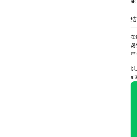
能
结
在
诞
星
以
a