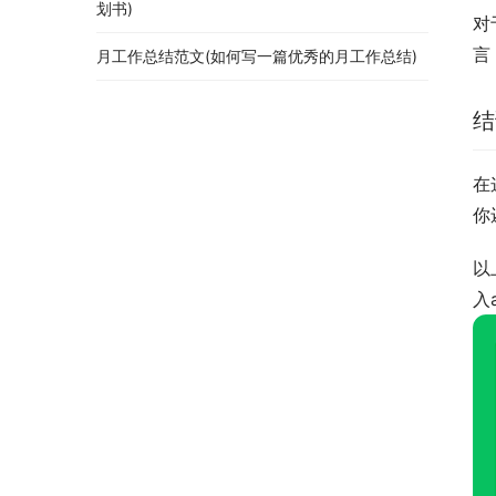
划书)
对
言
月工作总结范文(如何写一篇优秀的月工作总结)
结
在
你
以
入