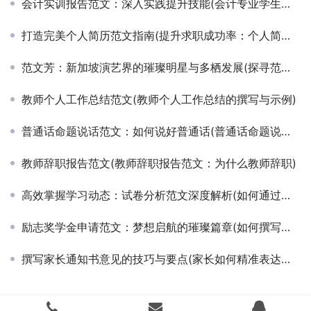
会计实训报告范文：深入实践提升技能(会计专业学生实训经历与技能提升案例分析)
打造完美个人简历范文指南(提升求职成功率：个人简历撰写技巧与实例分析)
范文芳：新加坡演艺界的璀璨明星与多栖发展(探寻范文芳演艺生涯的辉煌成就与跨界风采)
教师个人工作总结范文(教师个人工作总结的撰写与示例)
普通话命题说话范文：如何说好普通话(普通话命题说话范文：说好普通话的技巧和方法)
教师辞职报告范文(教师辞职报告范文：为什么教师辞职)
高效掌握学习动态：试卷分析范文深度解析(如何通过试卷分析范文提升学习效率与自我反思能力)
励志奖学金申请范文：梦想启航的璀璨篇章(如何撰写一份感人至深的励志奖学金申请书)
撰写家长通知书意见的技巧与要点(家长如何精准表达对孩子通知书的反馈与建议)