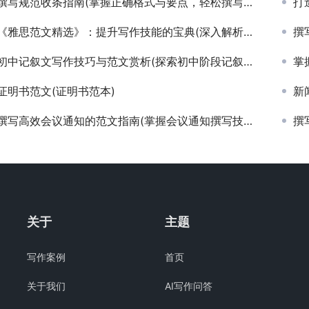
撰写规范收条指南(掌握正确格式与要点，轻松撰写有效收条)
打造
《雅思范文精选》：提升写作技能的宝典(深入解析《雅思范文》中高分写作技巧与策略)
撰
初中记叙文写作技巧与范文赏析(探索初中阶段记叙文的经典写作案例与技巧提升)
掌握
证明书范文(证明书范本)
新闻
撰写高效会议通知的范文指南(掌握会议通知撰写技巧，提升团队协作效率)
撰写
关于
主题
写作案例
首页
关于我们
AI写作问答