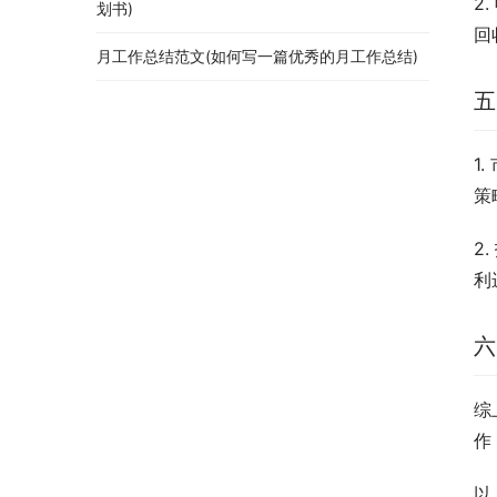
2
划书)
回
月工作总结范文(如何写一篇优秀的月工作总结)
五
1
策
2
利
六
综
作
以