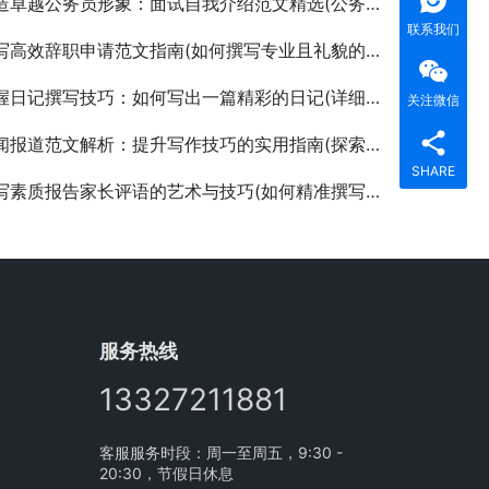
卓越公务员形象：面试自我介绍范文精选(公务员面试中自我介绍的技巧与高分范文示例)
联系我们
写高效辞职申请范文指南(如何撰写专业且礼貌的辞职申请书模板)
日记撰写技巧：如何写出一篇精彩的日记(详细步骤教你如何撰写有意义的个人日记)
关注微信
报道范文解析：提升写作技巧的实用指南(探索新闻报道范文中的专业撰写策略与风格)
SHARE
素质报告家长评语的艺术与技巧(如何精准撰写促进孩子成长的家长评语于素质报告中)
服务热线
13327211881
客服服务时段：周一至周五，9:30 -
20:30，节假日休息