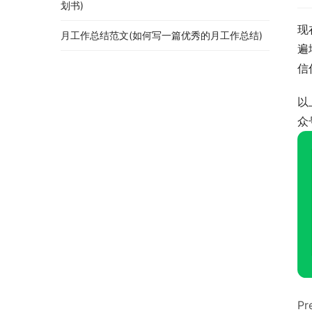
划书)
现
月工作总结范文(如何写一篇优秀的月工作总结)
遍
信
以
众
Pr