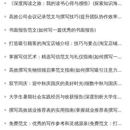
《深度阅读之旅：我的读书心得与感悟》(探索知识海洋：分享个人读书心得与成长历程)
高效公司会议记录范文与撰写技巧(提升团队协作效率：详细公司会议记录撰写指南及示例)
书面报告范文(如何写一篇优秀的书面报告)
打造吸引顾客的淘宝店铺介绍：技巧与要点(淘宝店铺介绍撰写全攻略：提升转化率的长尾策略)
掌握写信艺术：精选写信范文与礼仪指南(如何撰写一封情感真挚且格式规范的信件范文集)
高效撰写失物招领启事范文指南(如何撰写吸引注意力的失物招领启事详细教程)
双节同庆：迎中秋庆国庆的美好时光(细数中秋与国庆共融的传统文化与现代庆典)
大学生暑期社会实践经历与收获报告(深度剖析大学生暑期社会实践项目的影响力与成长启示)
撰写高效就业推荐表的实用指南(掌握就业推荐表撰写技巧，提升求职成功率)
免费范文：优秀的写作参考和灵感源泉(免费范文：打开写作之门的钥匙)