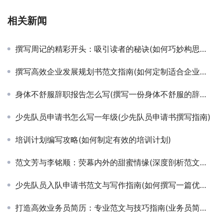
相关新闻
撰写周记的精彩开头：吸引读者的秘诀(如何巧妙构思周记开篇，让每篇记录都引人入胜)
撰写高效企业发展规划书范文指南(如何定制适合企业未来增长的规划书模板)
身体不舒服辞职报告怎么写(撰写一份身体不舒服的辞职报告)
少先队员申请书怎么写一年级(少先队员申请书撰写指南)
培训计划编写攻略(如何制定有效的培训计划)
范文芳与李铭顺：荧幕内外的甜蜜情缘(深度剖析范文芳李铭顺的演艺生涯与爱情长跑)
少先队员入队申请书范文与写作指南(如何撰写一篇优秀的少先队员入队申请书)
打造高效业务员简历：专业范文与技巧指南(业务员简历撰写实战案例与关键要素分析)