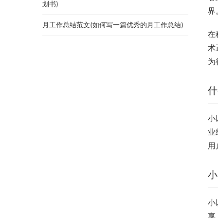
划书)
界
月工作总结范文(如何写一篇优秀的月工作总结)
在
术
为
什
小
业
用
小
小
享