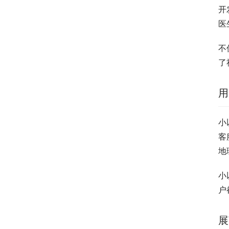
开
医
不
了
用
小
客
地
小
户
展