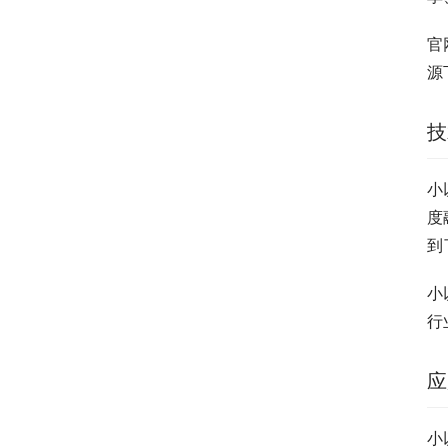
官
源
技
小
度
到
小
行
应
小