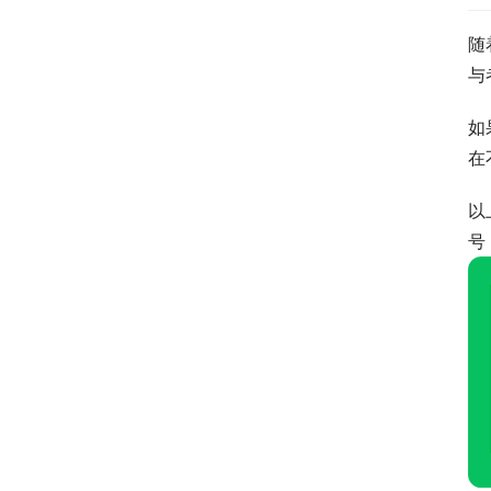
随
与
如
在
以
号