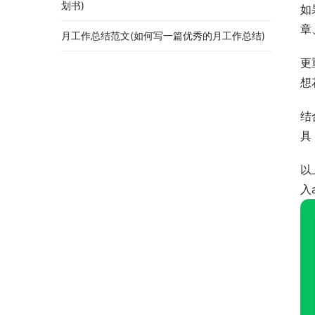
划书)
如
章
月工作总结范文(如何写一篇优秀的月工作总结)
更
想
结
具
以
入