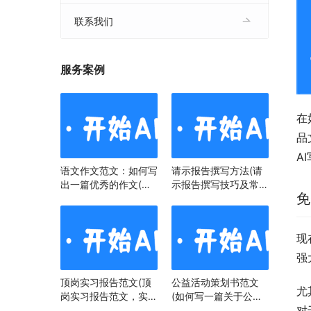
联系我们
服务案例
在
品
A
语文作文范文：如何写
请示报告撰写方法(请
出一篇优秀的作文(语
示报告撰写技巧及常见
免
文作文范文：掌握技
问题)
巧，提升写作水平)
现
强
顶岗实习报告范文(顶
公益活动策划书范文
尤
岗实习报告范文，实习
(如何写一篇关于公益
对
经历与心得)
活动策划书)