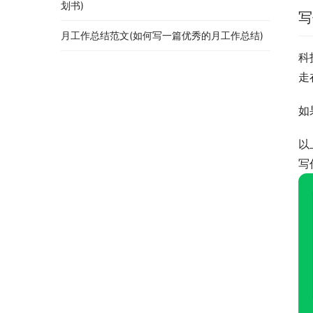
划书)
写
月工作总结范文(如何写一篇优秀的月工作总结)
科
走
如
以
写