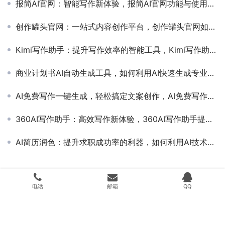
报简AI官网：智能写作新体验，报简AI官网功能与使用教程详解
创作罐头官网：一站式内容创作平台，创作罐头官网如何提升内容创作效率
Kimi写作助手：提升写作效率的智能工具，Kimi写作助手如何帮助用户高效完成文章创作
商业计划书AI自动生成工具，如何利用AI快速生成专业商业计划书
AI免费写作一键生成，轻松搞定文案创作，AI免费写作工具如何提升内容创作效率
360AI写作助手：高效写作新体验，360AI写作助手提升写作效率的实用工具
AI简历润色：提升求职成功率的利器，如何利用AI技术优化你的简历内容
Copyright © 2024 搜遇科技 版权所有
湘ICP备20009536号
Powered by
搜
电话
邮箱
QQ
遇科技