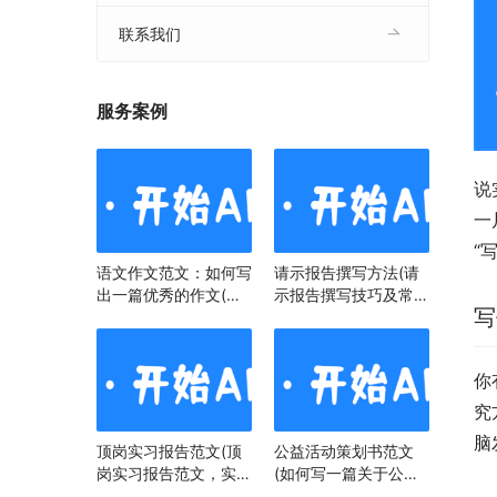
联系我们
服务案例
说
一
“
语文作文范文：如何写
请示报告撰写方法(请
出一篇优秀的作文(语
示报告撰写技巧及常见
写
文作文范文：掌握技
问题)
巧，提升写作水平)
你
究
脑
顶岗实习报告范文(顶
公益活动策划书范文
岗实习报告范文，实习
(如何写一篇关于公益
经历与心得)
活动策划书)