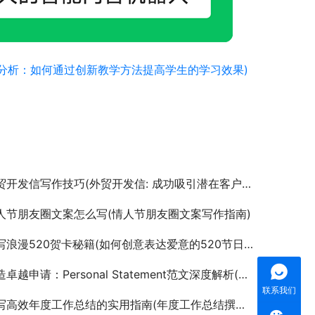
分析：如何通过创新教学方法提高学生的学习效果)
贸开发信写作技巧(外贸开发信: 成功吸引潜在客户的秘诀)
人节朋友圈文案怎么写(情人节朋友圈文案写作指南)
浪漫520贺卡秘籍(如何创意表达爱意的520节日贺卡撰写指南)
越申请：Personal Statement范文深度解析(提升录取率：撰写个人陈述的实战技巧与范文参考)
联系我们
高效年度工作总结的实用指南(年度工作总结撰写技巧与要点深度剖析)