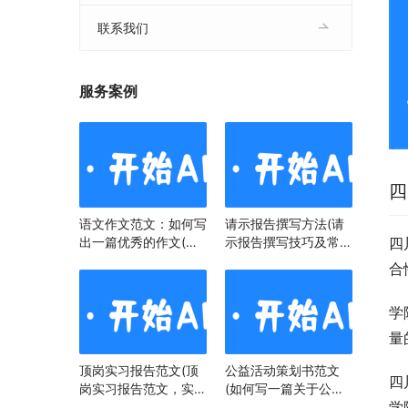
联系我们
服务案例
四
语文作文范文：如何写
请示报告撰写方法(请
出一篇优秀的作文(语
示报告撰写技巧及常见
四
文作文范文：掌握技
问题)
合
巧，提升写作水平)
学
量
顶岗实习报告范文(顶
公益活动策划书范文
四
岗实习报告范文，实习
(如何写一篇关于公益
学
经历与心得)
活动策划书)