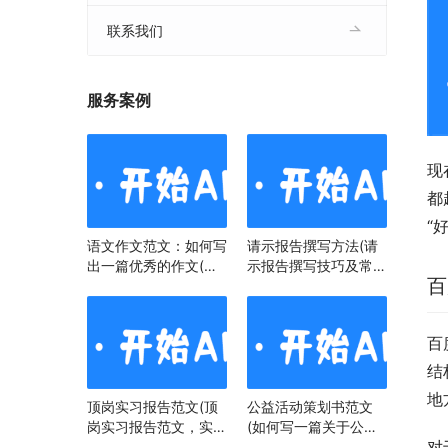
联系我们
服务案例
现
都
“
语文作文范文：如何写
请示报告撰写方法(请
出一篇优秀的作文(语
示报告撰写技巧及常见
百
文作文范文：掌握技
问题)
巧，提升写作水平)
百
结
地
顶岗实习报告范文(顶
公益活动策划书范文
岗实习报告范文，实习
(如何写一篇关于公益
对
经历与心得)
活动策划书)