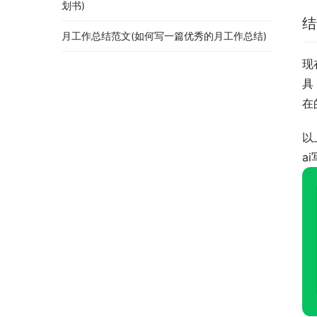
划书)
结
月工作总结范文(如何写一篇优秀的月工作总结)
现
具
在
以
a