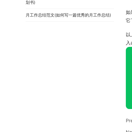
划书)
如
月工作总结范文(如何写一篇优秀的月工作总结)
它
以
入
Pr