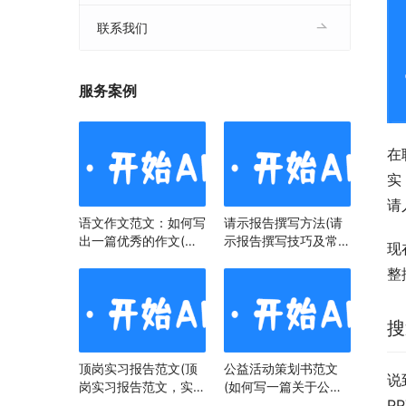
联系我们
服务案例
在
实
请
语文作文范文：如何写
请示报告撰写方法(请
出一篇优秀的作文(语
示报告撰写技巧及常见
现
文作文范文：掌握技
问题)
整
巧，提升写作水平)
搜
顶岗实习报告范文(顶
公益活动策划书范文
说
岗实习报告范文，实习
(如何写一篇关于公益
P
经历与心得)
活动策划书)