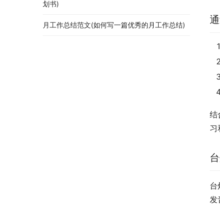
划书)
通
月工作总结范文(如何写一篇优秀的月工作总结)
结
习
台
台
发