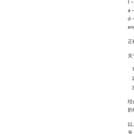
t
a
d
e
正
关
结
韵
以
号