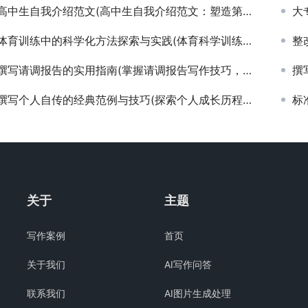
高中生自我介绍范文(高中生自我介绍范文：塑造第一印象)
大专
体育训练中的科学化方法探索与实践(体育科学训练模式对运动员成绩提升的长效影响分析)
整
撰写请调报告的实用指南(掌握请调报告写作技巧，提升职场调动成功率)
撰写
撰写个人自传的经典范例与技巧(探索个人成长历程的详细自传写作指南)
标
关于
主题
写作案例
首页
关于我们
AI写作问答
联系我们
AI图片生成处理