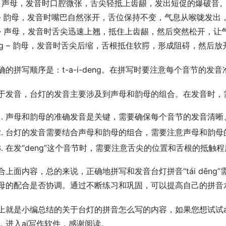
 – 声母，发音时口腔微张，舌尖轻抵上齿龈，发出短促的爆破音
 – 韵母，发音时嘴巴自然张开，舌位保持不变，气息从喉咙发出
 – 声母，发音时舌尖迅速上翘，抵住上齿龈，然后突然松开，让
ng – 韵母，发音时舌尖后缩，舌根抵住软腭，形成阻碍，然后
确的拼写顺序是：t-a-i-deng。在拼写时要注意每个音节的
于发音，台灯的发音主要涉及到声母和韵母的组合。在发音时，
声母和韵母的准确发音是关键，需要确保每个音节的发音清晰
台灯的发音需要结合声母和韵母的组合，需要注意声母和韵母
在发“deng”这个音节时，需要注意舌尖的位置和舌根的抵触
合上面内容，总的来说，正确地拼写和发音台灯拼音“tái dēn
母的配合是否协调。通过不断练习和巩固，可以提高自己的拼音
上就是小编总结的关于台灯的拼音怎么写的内容，如果您想试试a
，进入ai写作软件，感谢阅读。