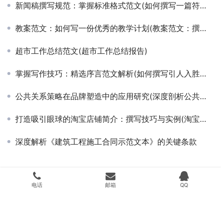
新闻稿撰写规范：掌握标准格式范文(如何撰写一篇符合媒体标准的新闻稿格式范文)
教案范文：如何写一份优秀的教学计划(教案范文：撰写教学计划的必备技巧与步骤)
超市工作总结范文(超市工作总结报告)
掌握写作技巧：精选序言范文解析(如何撰写引人入胜的序言范文及技巧分享)
公共关系策略在品牌塑造中的应用研究(深度剖析公共关系活动对提升品牌影响力的策略与实践)
打造吸引眼球的淘宝店铺简介：撰写技巧与实例(淘宝店铺简介撰写策略：提升顾客转化率的秘诀)
深度解析《建筑工程施工合同示范文本》的关键条款
Copyright © 2024 搜遇科技 版权所有
湘ICP备20009536号
Powered by
搜
电话
邮箱
QQ
遇科技