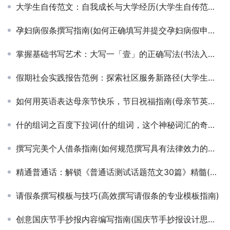
大学生自传范文：自我成长与大学经历(大学生自传范文：个人成长与大学经验的分享)
孕妇病假条撰写指南(如何正确填写并提交孕妇病假申请条)
掌握基础书写艺术：大写一「壹」的正确写法(书法入门教程：详解大写数字一「壹」的书写技巧与要点)
假期社会实践报告范例：探索社区服务新路径(大学生假期社会实践报告，深入社区服务的实践体验与反思)
如何用英语表达母亲节快乐，节日祝福指南(母亲节英文祝福语大全与庆祝方式建议)
什的组词之百度下拉词(什的组词，这个神秘词汇的奇妙组合)
撰写完美个人借条指南(如何规范撰写具有法律效力的个人借条模板)
精通普通话：解锁《普通话测试话题范文30篇》精髓(提升普通话水平必备：《普通话测试话题范文30篇》深度解析)
请假条撰写模板与技巧(高效撰写请假条的专业模板指南)
创意国庆节手抄报内容编写指南(国庆节手抄报设计思路与素材精选)