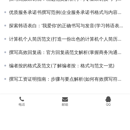
优质服务承诺书撰写范例(企业服务承诺书格式与内容深度解析)
探索韩语表白：’我爱你’的正确书写与发音(学习韩语表白’我爱你’的浪漫表达与文化含义)
计算机个人简历范文(打造一份出色的计算机个人简历范文)
撰写高效回复函：官方回复函范文解析(掌握商务沟通技巧：精选回复函范文与撰写要点)
编者按的格式及范文(了解编者按：格式与范文一览)
撰写工资证明指南：步骤与要点解析(如何有效撰写符合要求的个人工资证明信)
Copyright © 2024 搜遇科技 版权所有
湘ICP备20009536号
Powered by
搜
电话
邮箱
QQ
遇科技