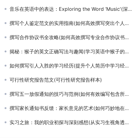
音乐在英语中的表达：Exploring the Word ‘Music'(深入理解音乐在英语中的命名与表达方式)
撰写个人鉴定范文的实用指南(如何高效撰写突出个人优势的个人鉴定范文)
撰写合作协议书全攻略(如何高效撰写专业合作协议书范本)
揭秘：猴子的英文正确写法与趣闻(学习英语中猴子的正确拼写及其文化象征)
如何撰写引人入胜的学习经历(提升个人简历中学习经历吸引力的技巧与示例)
可行性研究报告范文(可行性研究报告样本)
撰写五一放假通知的技巧与范例(如何有效编写包含所有细节的五一劳动节放假安排通知)
撰写家长通知书反馈：家长意见的艺术(如何巧妙地在家长通知书中表达意见与建议)
实习之旅：我的职业初探与深刻感想(从实习生视角透视职场文化与个人成长的深刻感悟)