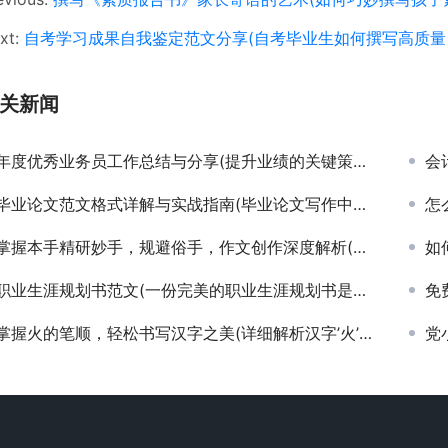
xt:
自考学习成果自我鉴定范文分享(自考毕业生如何撰写高质量
关新闻
年度优秀业务员工作总结与分享(提升业绩的关键策略：一名资深业务员的工作总结与实战案例)
会计
毕业论文范文格式详解与实战指南(毕业论文写作中标准格式应用与案例分析)
怎
掌握本手精研妙手，规避俗手，作文创作深度解析(本手妙手俗手在作文构思与表达中的艺术)
如
职业生涯规划书范文(一份完美的职业生涯规划书是如何写成的)
免费
掌握火的笔顺，轻松书写汉字之美(详细解析汉字’火’的正确笔顺与书写技巧)
党小