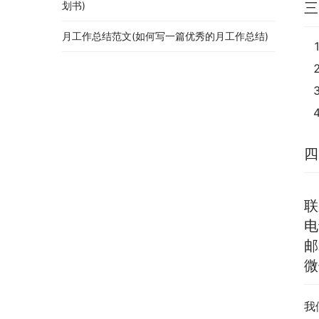
划书)
三
月工作总结范文(如何写一篇优秀的月工作总结)
四
联
电
邮
微
我