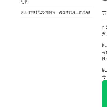
划书)
月工作总结范文(如何写一篇优秀的月工作总结)
五
作
要
以
与
性
以
号