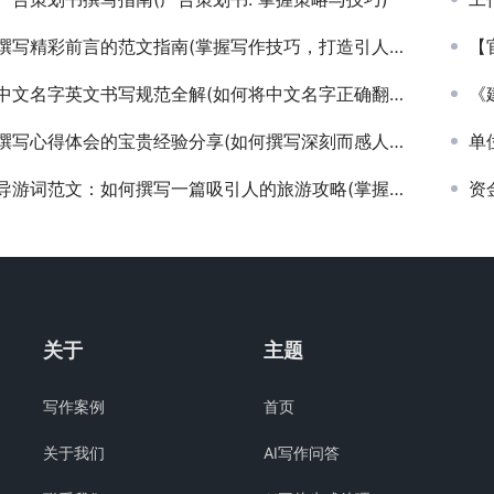
撰写精彩前言的范文指南(掌握写作技巧，打造引人入胜的前言范文实例)
【官
中文名字英文书写规范全解(如何将中文名字正确翻译成英文格式以提升国际交流效率)
《建
撰写心得体会的宝贵经验分享(如何撰写深刻而感人的心得体会范文)
单位
导游词范文：如何撰写一篇吸引人的旅游攻略(掌握导游词范文，成为旅游攻略达人)
资
关于
主题
写作案例
首页
关于我们
AI写作问答