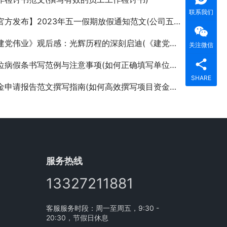
联系我们
方发布】2023年五一假期放假通知范文(公司五一劳动节放假安排及注意事项详细说明)
党伟业》观后感：光辉历程的深刻启迪(《建党伟业》电影观后感：历史转折点的伟大启示)
关注微信
病假条书写范例与注意事项(如何正确填写单位认可的病假条模板)
SHARE
金申请报告范文撰写指南(如何高效撰写项目资金申请报告范文)
服务热线
13327211881
客服服务时段：周一至周五，9:30 -
20:30，节假日休息