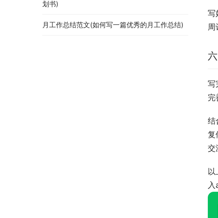
划书)
写
月工作总结范文(如何写一篇优秀的月工作总结)
周
六
写
完
结
复
交
以
入