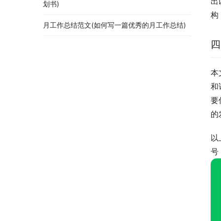
出
划书)
构
月工作总结范文(如何写一篇优秀的月工作总结)
四
本
和
要
的
以
号