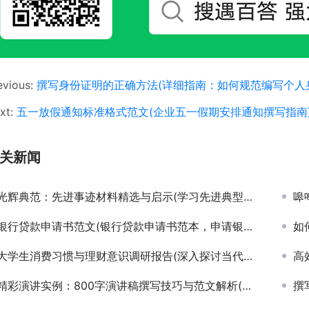
evious:
撰写身份证明的正确方法(详细指南：如何规范编写个人
xt:
五一放假通知标准格式范文(企业五一假期安排通知撰写指南
关新闻
光辉典范：先进事迹材料精选与启示(学习先进典型事迹，汲取前行不竭动力)
嗥
银行贷款申请书范文(银行贷款申请书范本，申请银行贷款的必备文件)
如
大学生消费习惯与理财意识调研报告(深入探讨当代大学生消费模式与理财观念的调研报告)
高效
精彩演讲实例：800字演讲稿撰写技巧与范文解析(如何撰写引人入胜的800字演讲稿并附成功范文)
撰