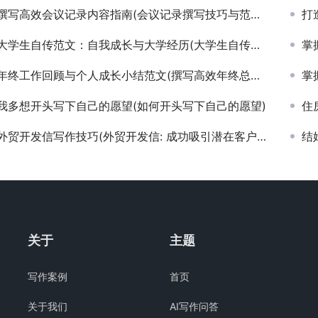
撰写高效会议记录内容指南(会议记录撰写技巧与范文示例)
打造
大学生自传范文：自我成长与大学经历(大学生自传范文：个人成长与大学经验的分享)
掌握
年终工作回顾与个人成长小结范文(撰写高效年终总结，提升职场竞争力的策略与实践)
掌握
我多想开头写下自己的愿望(如何开头写下自己的愿望)
住房
外贸开发信写作技巧(外贸开发信: 成功吸引潜在客户的秘诀)
结
关于
主题
写作案例
首页
关于我们
AI写作问答