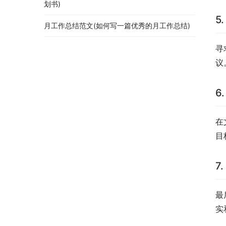
划书)
5
月工作总结范文(如何写一篇优秀的月工作总结)
寻
议
6
在
目
7
最
实