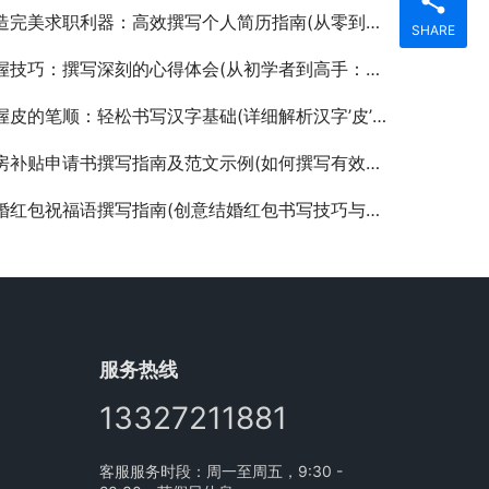
完美求职利器：高效撰写个人简历指南(从零到一：详细步骤教你如何撰写吸引HR的个人简历)
SHARE
技巧：撰写深刻的心得体会(从初学者到高手：详细解析心得体会的写作秘诀)
皮的笔顺：轻松书写汉字基础(详细解析汉字’皮’的正确笔顺与书写技巧)
补贴申请书撰写指南及范文示例(如何撰写有效的住房补贴申请书)
婚红包祝福语撰写指南(创意结婚红包书写技巧与范例分享)
服务热线
13327211881
客服服务时段：周一至周五，9:30 -