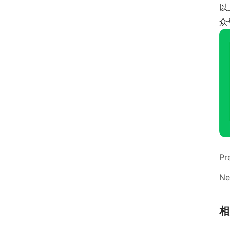
以
众
Pr
Ne
相