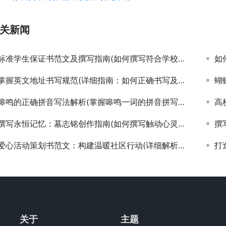
关新闻
标准学生保证书范文及撰写指南(如何撰写符合学校要求的学生行为规范保证书)
如何
掌握英文地址书写规范(详细指南：如何正确书写及格式化国际英文地址)
蝴
嗥鸣的正确拼音写法解析(掌握嗥鸣一词的拼音拼写与发音技巧)
高校
撰写永恒记忆：墓志铭创作指南(如何撰写触动心灵的墓志铭以纪念逝者)
撰写
爱心活动策划书范文：构建温暖社区行动(详细解析爱心活动策划书的撰写技巧与社区温暖构建策略)
打造
关于
主题