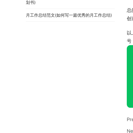
划书)
总
月工作总结范文(如何写一篇优秀的月工作总结)
创
以
号
Pr
Ne