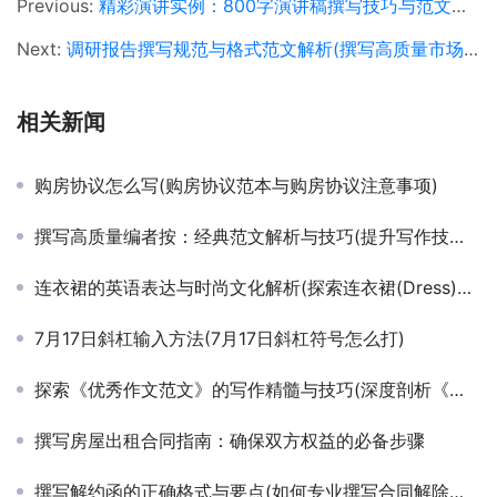
Previous:
精彩演讲实例：800字演讲稿撰写技巧与范文解析(如何撰写引人入胜的800字演讲稿并附成功范文)
Next:
调研报告撰写规范与格式范文解析(撰写高质量市场调研报告的标准格式与示例)
相关新闻
购房协议怎么写(购房协议范本与购房协议注意事项)
撰写高质量编者按：经典范文解析与技巧(提升写作技能：详细解读编者按范文及撰写策略)
连衣裙的英语表达与时尚文化解析(探索连衣裙(Dress)在英语中的多样表达与搭配艺术)
7月17日斜杠输入方法(7月17日斜杠符号怎么打)
探索《优秀作文范文》的写作精髓与技巧(深度剖析《优秀作文范文》中高分作文的共性与创新点)
撰写房屋出租合同指南：确保双方权益的必备步骤
撰写解约函的正确格式与要点(如何专业撰写合同解除通知函以避免法律纠纷)