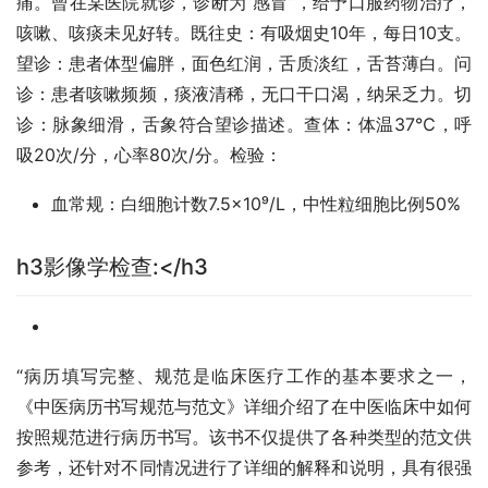
痛。曾在某医院就诊，诊断为“感冒”，给予口服药物治疗，
咳嗽、咳痰未见好转。既往史：有吸烟史10年，每日10支。
望诊：患者体型偏胖，面色红润，舌质淡红，舌苔薄白。问
诊：患者咳嗽频频，痰液清稀，无口干口渴，纳呆乏力。切
诊：脉象细滑，舌象符合望诊描述。查体：体温37℃，呼
吸20次/分，心率80次/分。检验：
血常规：白细胞计数7.5×10⁹/L，中性粒细胞比例50%
h3影像学检查:</h3
“病历填写完整、规范是临床医疗工作的基本要求之一，
《中医病历书写规范与范文》详细介绍了在中医临床中如何
按照规范进行病历书写。该书不仅提供了各种类型的范文供
参考，还针对不同情况进行了详细的解释和说明，具有很强