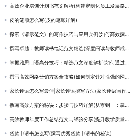
高效企业培训计划书范文解析(构建定制化员工发展路径的详细培训计划书示例)
皮的笔顺怎么写(皮的笔顺详解)
探索《请示范文》的写作技巧与应用实例(如何高效撰写高质量《请示范文》以提升职场沟通能力)
撰写卓越：教师读书笔记范文精选(深度阅读与教师成长：分享经典书籍笔记与心得)
掌握雅思口语高分技巧：精选范文深度解析(如何通过分析雅思口语范文提升表达能力)
撰写高效网络营销方案全攻略(如何制定针对性强的网络营销策略方案)
家长评语怎么写最佳|家长评语撰写方法(家长评语写作技巧|家长评语如何写)
撰写高效方案的秘诀：步骤与技巧详解(从零到一：掌握方案撰写的长尾策略与实战指南)
高效教师年度工作总结范文与经验分享(提升教学质量：一位资深教师的年终工作总结及策略探讨)
贷款申请书怎么写(撰写优秀贷款申请书的秘诀)