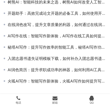
树熊AI：智能科技的未来之选，树熊AI如何改变人工智能应用方式
开题助手：高效完成论文开题的必备工具，如何使用开题助手提升论文开题效率
在线润色改写，提升文章质量的利器，如何通过在线润色改写优化你的写作内容
AI写作在线：智能写作新体验，AI写作在线工具如何提升写作效率
秘塔AI写作：提升写作效率的智能工具，秘塔AI写作功能与使用体验详解
入团志愿书遗失证明模板下载，如何补办入团志愿书遗失证明的详细流程
AI润色简历：提升求职成功率的神器，如何利用AI工具高效优化你的简历内容
火呱AI写作：智能写作新体验，火呱AI写作如何提升写作效率与质量
Copyright © 2024 搜遇科技 版权所有
湘ICP备20009536号
Powered by
搜
电话
邮箱
QQ
遇科技