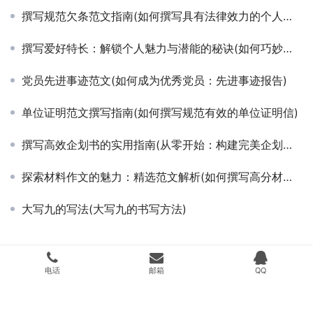
撰写规范欠条范文指南(如何撰写具有法律效力的个人或商业欠条范文)
撰写爱好特长：解锁个人魅力与潜能的秘诀(如何巧妙地在简历或个人陈述中展现你的爱好特长)
党员先进事迹范文(如何成为优秀党员：先进事迹报告)
单位证明范文撰写指南(如何撰写规范有效的单位证明信)
撰写高效企划书的实用指南(从零开始：构建完美企划书的步骤与技巧)
探索材料作文的魅力：精选范文解析(如何撰写高分材料作文范文及深度剖析)
大写九的写法(大写九的书写方法)
Copyright © 2024 搜遇科技 版权所有
湘ICP备20009536号
Powered by
搜
电话
邮箱
QQ
遇科技